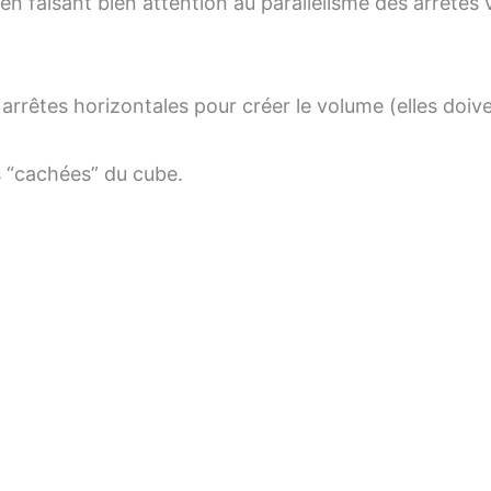
faisant bien attention au parallélisme des arrêtes ve
 arrêtes horizontales pour créer le volume (elles doiven
es “cachées” du cube.