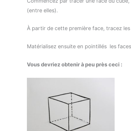
Commencez par tracer une face du cube, en 
(entre elles).
À partir de cette première face, tracez les
Matérialisez ensuite en pointillés les fac
Vous devriez obtenir à peu près ceci :