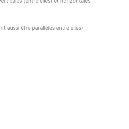
rticales (entre elles) et horizontales
t aussi être parallèles entre elles)