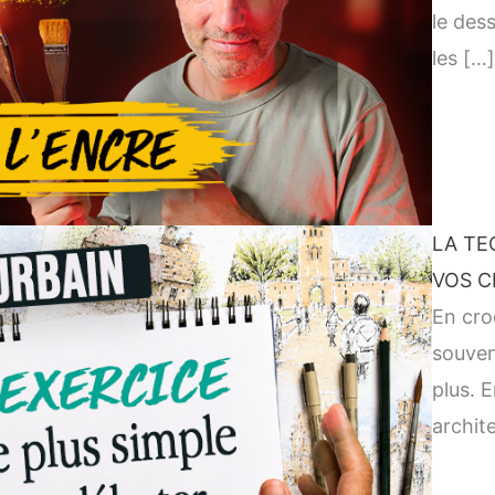
le dess
les […]
LA TE
VOS C
En cro
souven
plus. E
archit