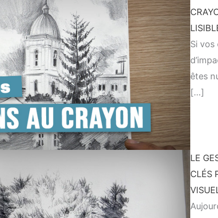
CRAYO
LISIB
Si vos
d’impa
êtes nu
[…]
LE GE
CLÉS 
VISUE
Aujour