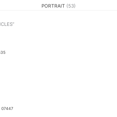
PORTRAIT
(53)
TICLES”
535
4 07447