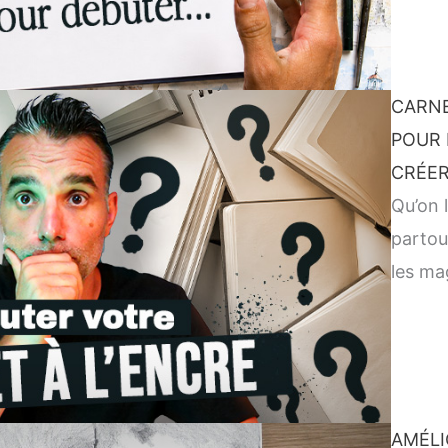
CARNE
POUR 
CRÉER
Qu’on l
partou
les ma
AMÉLI