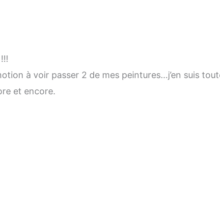
!!!
motion à voir passer 2 de mes peintures…j’en suis tou
ore et encore.