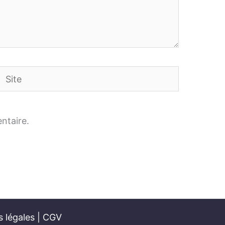
Site
ntaire.
 légales
|
CGV