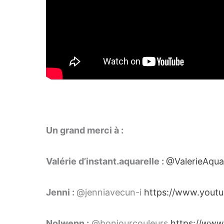
Un grand merci à :
Valérie d’instant.aquarelle :
@ValerieAquar
Jenni :
@jenniavecun-i
https://www.you
Nolwenn :
@bonjourcouleurs
https://www