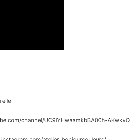
elle
tube.com/channel/UC9iYHwaamkbBA00h-AKwkvQ
.instagram.com/atelier_bonjourcouleurs/