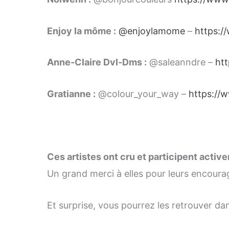
Enjoy la môme :
@enjoylamome
–
https:
Anne-Claire Dvl-Dms :
@saleanndre –
ht
Gratianne :
@colour_your_way –
https://
Ces artistes ont cru et participent activ
Un grand merci à elles pour leurs encoura
Et surprise, vous pourrez les retrouver da