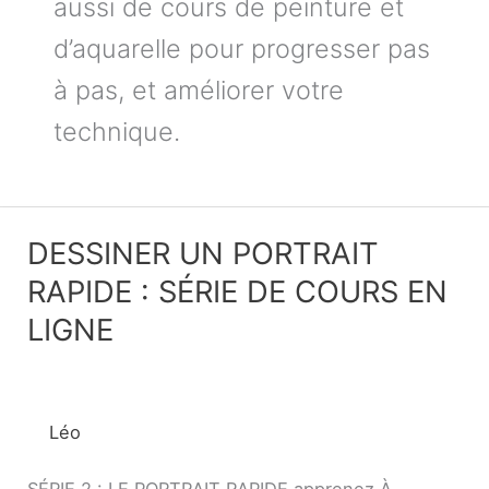
aussi de cours de peinture et
d’aquarelle pour progresser pas
à pas, et améliorer votre
technique.
DESSINER UN PORTRAIT
DESSINER
UN
RAPIDE : SÉRIE DE COURS EN
PORTRAIT
LIGNE
RAPIDE
:
SÉRIE
Léo
DE
COURS
SÉRIE 2 : LE PORTRAIT RAPIDE apprenez À